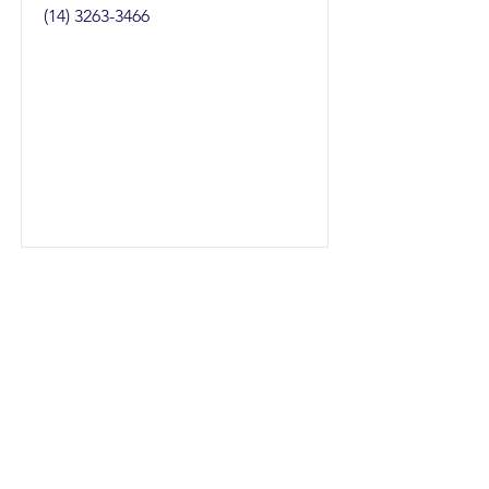
(14) 3263-3466
Super Moto
Av. 25 de Janeiro, 526 - Centro
(14) 3263-4980