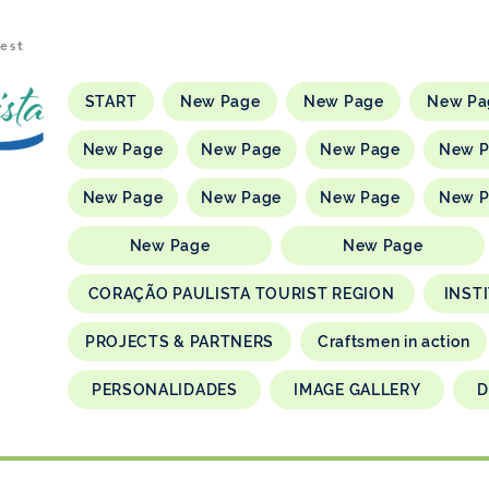
rest
START
New Page
New Page
New Pa
New Page
New Page
New Page
New 
New Page
New Page
New Page
New 
New Page
New Page
CORAÇÃO PAULISTA TOURIST REGION
INST
PROJECTS & PARTNERS
Craftsmen in action
PERSONALIDADES
IMAGE GALLERY
D