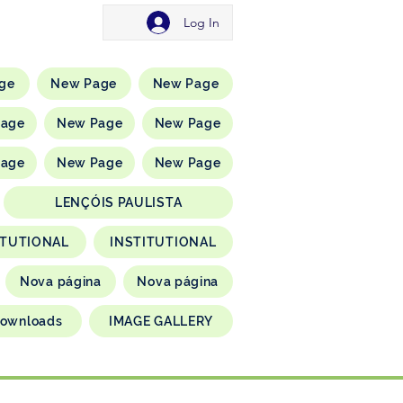
Log In
ge
New Page
New Page
Page
New Page
New Page
Page
New Page
New Page
LENÇÓIS PAULISTA
ITUTIONAL
INSTITUTIONAL
Nova página
Nova página
ownloads
IMAGE GALLERY