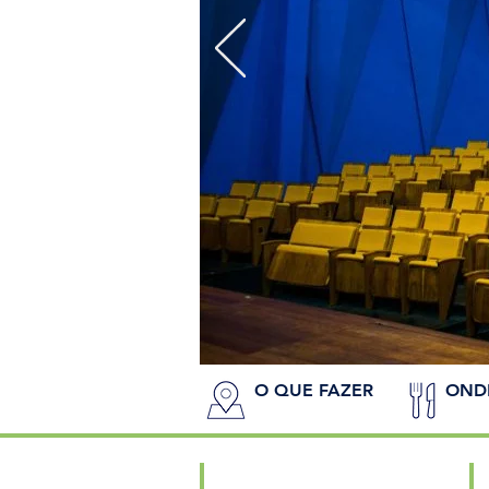
O QUE FAZER
OND
City Tour
Le