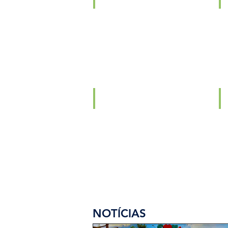
Passeio
To
Turístico
no
Ce
Cadastro Municipal do Artesão
Fe
Programa
Re
Artesãos
em
Ação
NOTÍCIAS