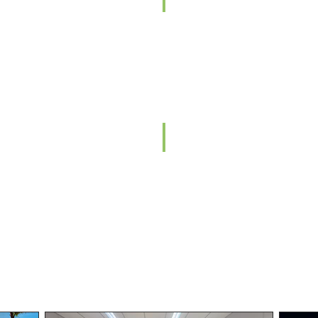
ur
Walking
Tour
mitério
iras de Artesanato & Economia Criativa
CADASTUR
gulamentação
Cadastro
de
Prestadores
de
Serviços
Turísticos