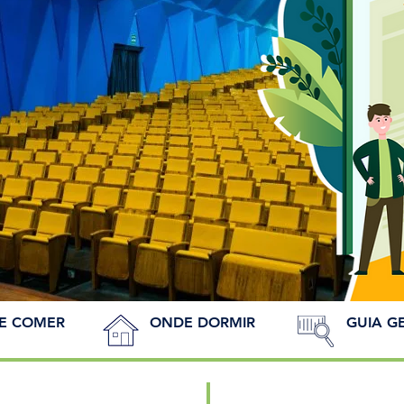
E COMER
ONDE DORMIR
GUIA G
nçóis de Memórias
Villa de Lençóes