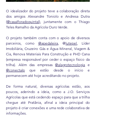
O idealizador do projeto teve a colaboração direta
dos amigos Alexandre Toniolo e Andresa Dutra
(
@casalforadoquintal
), juntamente com o Thiago
Teles Ramalho da Agrícola Ouro Verde.
O projeto também conta com o apoio de diversos
parceiros, como
@apedaleira
, @
lutepel
, Líder
Imobiliária, Cruzeiro Gás e Água Mineral, Viagem &
Cia, Renova Materiais Para Construção e PHD Cana
(empresa responsável por ceder o espaço físico da
trilha). Além das empresas
@alagrotecnologia
e
@conectalp
que estão desde o início e
permanecem até hoje acreditando no projeto.
De forma natural, diversas agrícolas estão, aos
poucos, aderindo a ideia, como a J.O. Serviços
Agrícolas que está cedendo espaço para que a trilha
chegue até Pratânia, afinal a ideia principal do
projeto é criar conexões e uma rede colaborativa de
informações.