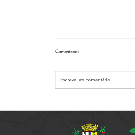
Comentários
Escreva um comentário
Setur promove capacitação
voltada a elaboração de projetos
culturais