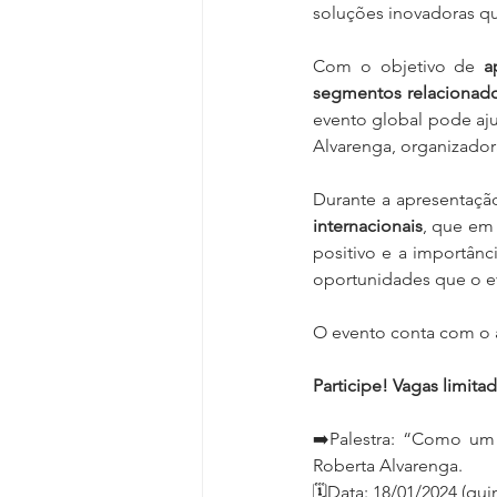
soluções inovadoras qu
Com o objetivo de 
a
segmentos relacionado
evento global pode aju
Alvarenga, organizador
Durante a apresentação
internacionais
, que em
positivo e a importân
oportunidades que o ev
O evento conta com o a
Participe! Vagas limita
➡️Palestra: “Como um
Roberta Alvarenga.
🗓️Data: 18/01/2024 (quin