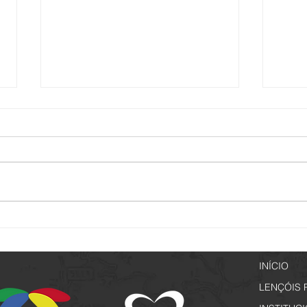
Passeio Noturno - Edição
Lençó
Especial Jogos Regionais
a par
INÍCIO
LENÇÓIS 