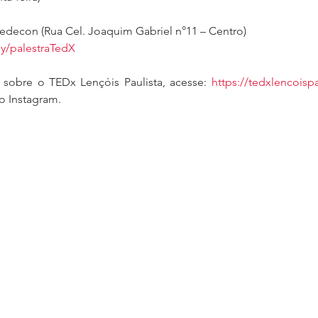
Sedecon (Rua Cel. Joaquim Gabriel n°11 – Centro)
.ly/palestraTedX
 sobre o TEDx Lençóis Paulista, acesse: 
https://tedxlencoisp
o Instagram.