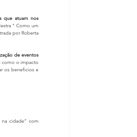
s que atuam nos 
alestra " Como um 
rada por Roberta 
zação de eventos 
m como o impacto 
 os benefícios e 
 na cidade” com 