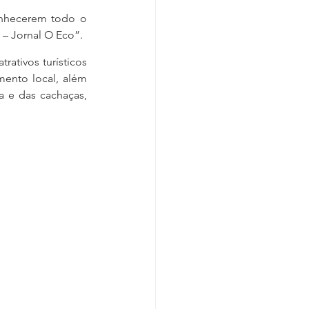
nhecerem todo o 
 – Jornal O Eco”.
ativos turísticos 
ento local, além 
 e das cachaças, 