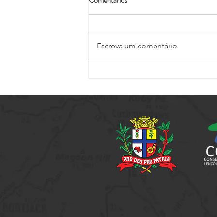
Comentários
Escreva um comentário
Passeio Noturno - Edição
Especial Jogos Regionais