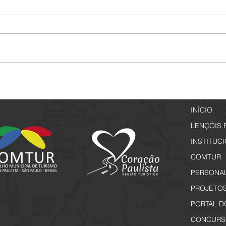
Lençóis de Memórias - Inscrições
Vem a
a partir de 29 de junho
Rota 
Inscr
INÍCIO
LENÇÓIS 
INSTITUC
COMTUR
PERSONA
PROJETO
PORTAL D
CONCURS