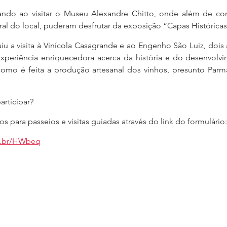
ando ao visitar o Museu Alexandre Chitto, onde além de co
ural do local, puderam desfrutar da exposição “Capas Históricas
u a visita à Vinícola Casagrande e ao Engenho São Luiz, dois atr
periência enriquecedora acerca da história e do desenvolvim
omo é feita a produção artesanal dos vinhos, presunto Parma
rticipar? 
para passeios e visitas guiadas através do link do formulário:
om.br/HWbeq