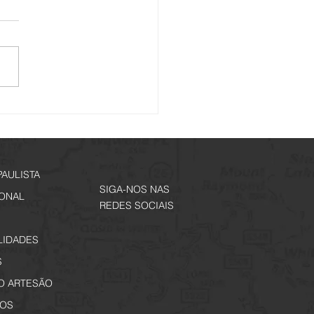
í mais um City Tour - Na
de Alfredo Guedes.
ições Abertas!
PAULISTA
SIGA-NOS NAS
IONAL
REDES SOCIAIS
LIDADES
S
O ARTESÃO
OS