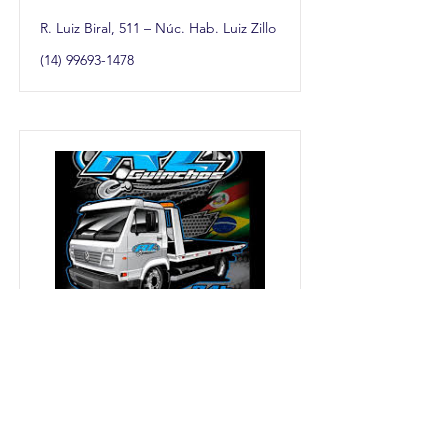
R. Luiz Biral, 511 – Núc. Hab. Luiz Zillo
(14) 99693-1478
RL Caçambas, Guinchos e
Auto Center
R. José Luiz Andreotti, 427 – Jd. Maria
Luiza IV
(14) 99713-3933