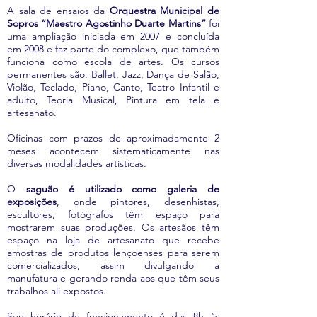
A sala de ensaios da
Orquestra Municipal de
Sopros “Maestro Agostinho Duarte Martins”
foi
uma ampliação iniciada em 2007 e concluída
em 2008 e faz parte do complexo, que também
funciona como escola de artes. Os cursos
permanentes são: Ballet, Jazz, Dança de Salão,
Violão, Teclado, Piano, Canto, Teatro Infantil e
adulto, Teoria Musical, Pintura em tela e
artesanato.
Oficinas com prazos de aproximadamente 2
meses acontecem sistematicamente nas
diversas modalidades artísticas.
O
saguão é utilizado como galeria de
exposições
, onde pintores, desenhistas,
escultores, fotógrafos têm espaço para
mostrarem suas produções. Os artesãos têm
espaço na loja de artesanato que recebe
amostras de produtos lençoenses para serem
comercializados, assim divulgando a
manufatura e gerando renda aos que têm seus
trabalhos ali expostos.
Seu horário de funcionamento é das 8h às