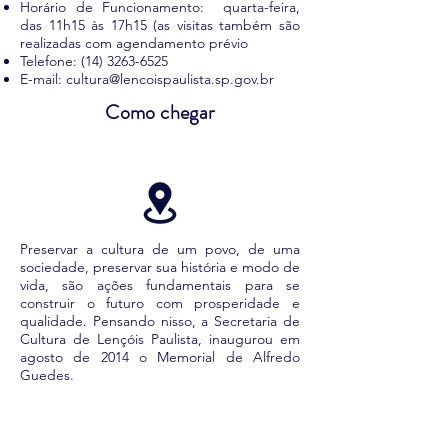
Horário de Funcionamento: quarta-feira,
das 11h15 às 17h15 (as visitas também são
realizadas com agendamento prévio
Telefone:
(14) 3263-6525
E-mail:
cultura@lencoispaulista.sp.gov.br
Como chegar
Preservar a cultura de um povo, de uma
sociedade, preservar sua história e modo de
vida, são ações fundamentais para se
construir o futuro com prosperidade e
qualidade. Pensando nisso, a Secretaria de
Cultura de Lençóis Paulista, inaugurou em
agosto de 2014 o Memorial de Alfredo
Guedes.
O
Memorial é um ramal do Museu
Alexandre Chitto.
Um espaço destinado ao
resgate da história, cultura e modo de vida