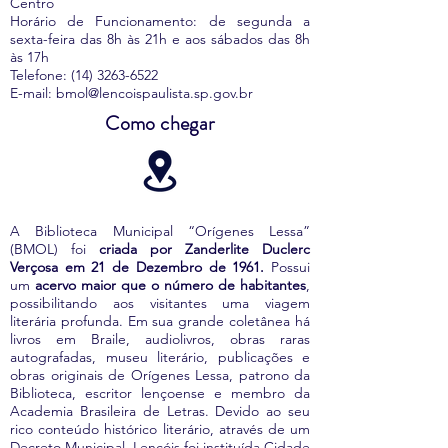
Centro
Horário de Funcionamento: de segunda a
sexta-feira das 8h às 21h e aos sábados das 8h
às 17h
Telefone:
(14) 3263-6522
E-mail:
bmol@lencoispaulista.sp.gov.br
Como chegar
A Biblioteca Municipal “Orígenes Lessa”
(BMOL) foi
criada por Zanderlite Duclerc
Verçosa em 21 de Dezembro de 1961.
Possui
um
acervo maior que o número de habitantes
,
possibilitando aos visitantes uma viagem
literária profunda. Em sua grande coletânea há
livros em Braile, audiolivros, obras raras
autografadas, museu literário, publicações e
obras originais de Orígenes Lessa, patrono da
Biblioteca, escritor lençoense e membro da
Academia Brasileira de Letras. Devido ao seu
rico conteúdo histórico literário, através de um
Decreto Municipal, Lençóis foi instituída Cidade