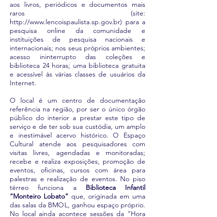
aos livros, periódicos e documentos mais
raros (site:
http://www.lencoispaulista.sp.gov.br
) para a
pesquisa online da comunidade e
instituições de pesquisa nacionais e
internacionais; nos seus próprios ambientes;
acesso ininterrupto das coleções e
biblioteca 24 horas; uma biblioteca gratuita
e acessível às várias classes de usuários da
Internet.
O local é um centro de documentação
referência na região, por ser o único órgão
público do interior a prestar este tipo de
serviço e de ter sob sua custódia, um amplo
e inestimável acervo histórico. O Espaço
Cultural atende aos pesquisadores com
visitas livres, agendadas e monitoradas;
recebe e realiza exposições, promoção de
eventos, oficinas, cursos com área para
palestras e realização de eventos. No piso
térreo funciona a
Biblioteca Infantil
“Monteiro Lobato”
que, originada em uma
das salas da BMOL, ganhou espaço próprio.
No local ainda acontece sessões da “Hora