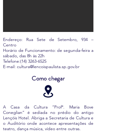
Endereço: Rua Sete de Setembro, 934 –
Centro
Horário de Funcionamento: de segunda-feira a
sábado, das 8h às 22h
Telefone:
(14) 3263-6525
E-mail:
cultura@lencoispaulista.sp.gov.br
Como chegar
A Casa da Cultura “Profª. Maria Bove
Coneglian” é sediada no prédio do antigo
Lençóis Hotel. Abriga a Secretaria de Cultura e
o Auditório onde acontece apresentações de
teatro, dança música, vídeo entre outras.