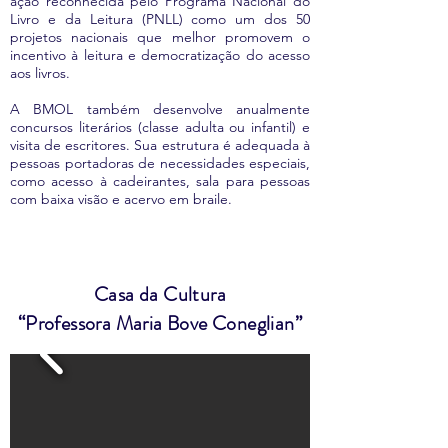
ação reconhecida pelo Programa Nacional do
Livro e da Leitura (PNLL) como um dos 50
projetos nacionais que melhor promovem o
incentivo à leitura e democratização do acesso
aos livros.
A BMOL também desenvolve anualmente
concursos literários (classe adulta ou infantil) e
visita de escritores. Sua estrutura é adequada à
pessoas portadoras de necessidades especiais,
como acesso à cadeirantes, sala para pessoas
com baixa visão e acervo em braile.
Casa da Cultura
“Professora Maria Bove Coneglian”