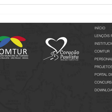
Lençóis de Memórias - Inscrições
Vem a
a partir de 29 de junho
Rota 
Inscr
INÍCIO
LENÇÓIS 
INSTITUC
COMTUR
PERSONA
PROJETO
PORTAL D
CONCURS
DOWNLOA