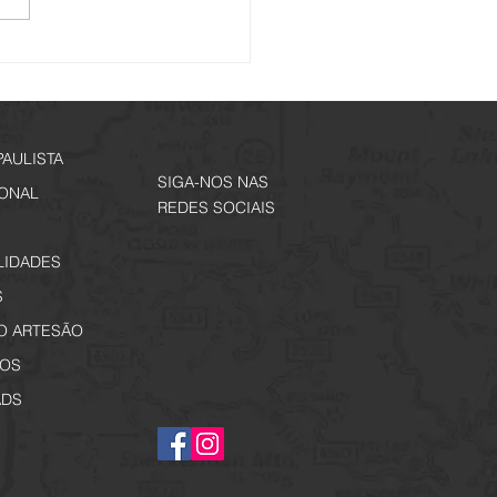
í mais um City Tour - Na
de Alfredo Guedes.
ições Abertas!
PAULISTA
SIGA-NOS NAS
IONAL
REDES SOCIAIS
LIDADES
S
O ARTESÃO
OS
DS