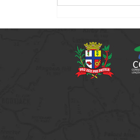
Passeio Noturno - Edição
Especial Jogos Regionais