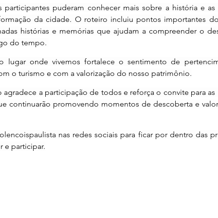
s participantes puderam conhecer mais sobre a história e as 
ormação da cidade. O roteiro incluiu pontos importantes do c
hadas histórias e memórias que ajudam a compreender o des
ngo do tempo. 
do lugar onde vivemos fortalece o sentimento de pertencim
om o turismo e com a valorização do nosso patrimônio.
o agradece a participação de todos e reforça o convite para as
que continuarão promovendo momentos de descoberta e valoriz
ncoispaulista nas redes sociais para ficar por dentro das pr
 e participar.