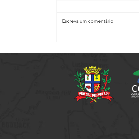
Escreva um comentário
Passeio Noturno - Edição
Especial Jogos Regionais