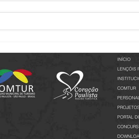
Lençóis de Memórias - Inscrições
Vem a
a partir de 29 de junho
Rota 
Inscr
INÍCIO
LENÇÓIS 
INSTITUC
COMTUR
PERSONA
PROJETO
PORTAL D
CONCURS
DOWNLOA