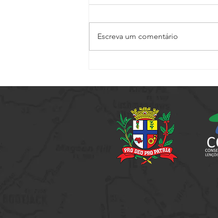
Escreva um comentário
Setur promove capacitação
voltada a elaboração de projetos
culturais