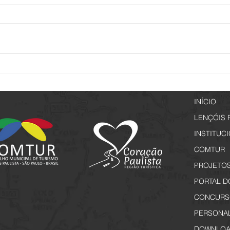
Passeio Noturno - Edição
Lençó
Especial Jogos Regionais
a par
INÍCIO
LENÇÓIS 
INSTITUC
COMTUR
PROJETO
PORTAL D
CONCURS
PERSONA
DOWNLOA