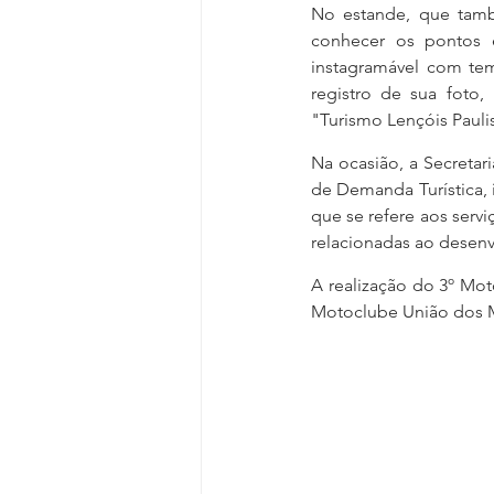
No estande, que tamb
conhecer os pontos e 
instagramável com tem
registro de sua foto,
"Turismo Lençóis Pauli
Na ocasião, a Secretar
de Demanda Turística, i
que se refere aos serviç
relacionadas ao desen
A realização do 3º Mot
Motoclube União dos Mo