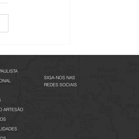
is de Memórias - Inscrições
tir de 29 de junho
PAULISTA
SIGA-NOS NAS
IONAL
REDES SOCIAIS
S
O ARTESÃO
OS
LIDADES
DS