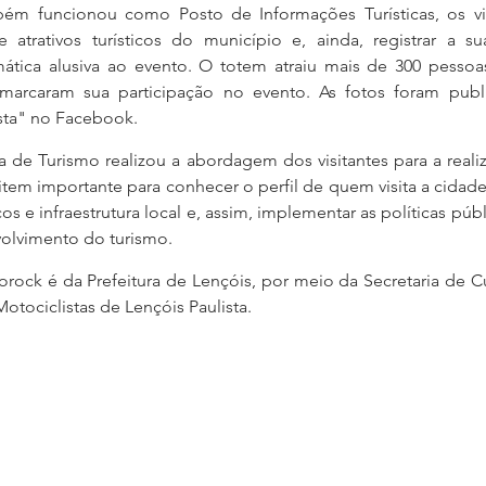
ém funcionou como Posto de Informações Turísticas, os vis
atrativos turísticos do município e, ainda, registrar a s
ática alusiva ao evento. O totem atraiu mais de 300 pessoas
 marcaram sua participação no evento. As fotos foram publi
sta" no Facebook.
ia de Turismo realizou a abordagem dos visitantes para a reali
tem importante para conhecer o perfil de quem visita a cidade,
os e infraestrutura local e, assim, implementar as políticas públ
volvimento do turismo.
orock é da Prefeitura de Lençóis, por meio da Secretaria de Cu
tociclistas de Lençóis Paulista. 