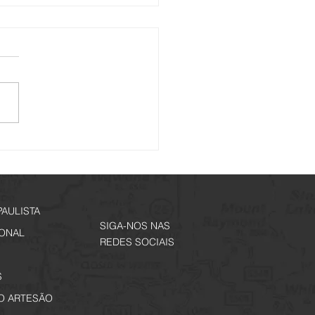
is de Memórias - Inscrições
tir de 29 de junho
PAULISTA
SIGA-NOS NAS
IONAL
REDES SOCIAIS
S
O ARTESÃO