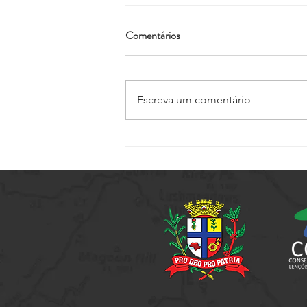
Comentários
Escreva um comentário
Setur promove capacitação
voltada a elaboração de projetos
culturais