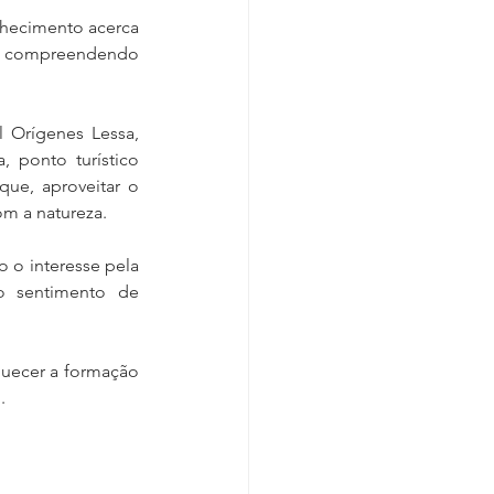
nhecimento acerca 
de, compreendendo 
 Orígenes Lessa, 
ponto turístico 
ue, aproveitar o 
om a natureza.
 o interesse pela 
o sentimento de 
quecer a formação 
.