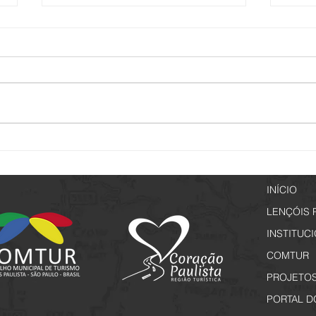
Passeio Noturno - Edição
Lençó
Especial Jogos Regionais
a par
INÍCIO
LENÇÓIS 
INSTITUC
COMTUR
PROJETO
PORTAL D