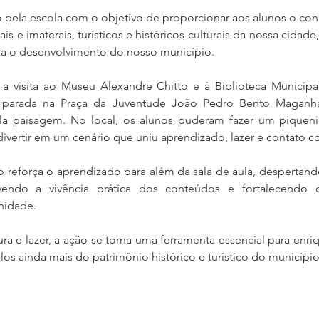
do pela escola com o objetivo de proporcionar aos alunos o co
is e imaterais, turísticos e históricos-culturais da nossa cida
ra o desenvolvimento do nosso município.
a visita ao Museu Alexandre Chitto e à Biblioteca Municipal
arada na Praça da Juventude João Pedro Bento Maganha, 
a paisagem. No local, os alunos puderam fazer um piqueniq
 divertir em um cenário que uniu aprendizado, lazer e contato c
 reforça o aprendizado para além da sala de aula, despertando
ovendo a vivência prática dos conteúdos e fortalecendo 
nidade.
ra e lazer, a ação se torna uma ferramenta essencial para enri
os ainda mais do patrimônio histórico e turístico do município