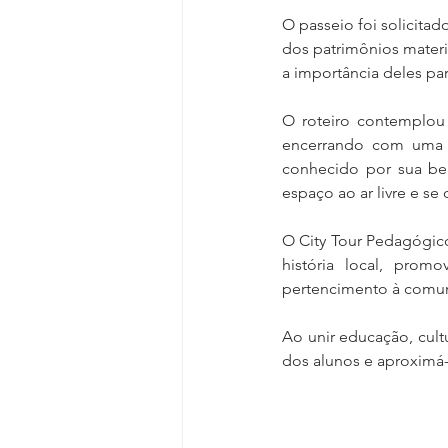
O passeio foi solicita
dos patrimônios materia
a importância deles pa
O roteiro contemplou 
encerrando com uma p
conhecido por sua bel
espaço ao ar livre e se
O City Tour Pedagógico
história local, prom
pertencimento à comu
Ao unir educação, cultu
dos alunos e aproximá-l