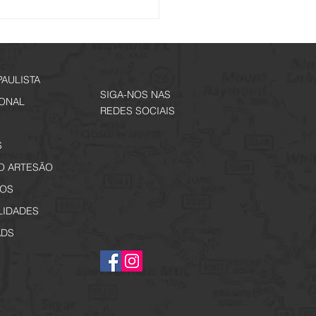
is de Memórias - Inscrições
tir de 29 de junho
PAULISTA
SIGA-NOS NAS
IONAL
REDES SOCIAIS
S
O ARTESÃO
OS
LIDADES
DS