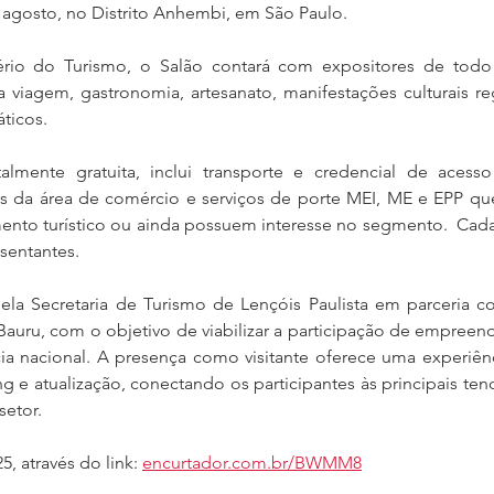
 agosto, no Distrito Anhembi, em São Paulo.
ério do Turismo, o Salão contará com expositores de todo
viagem, gastronomia, artesanato, manifestações culturais regi
ticos.
almente gratuita, inclui transporte e credencial de acess
s da área de comércio e serviços de porte MEI, ME e EPP que
ento turístico ou ainda possuem interesse no segmento.  Cad
esentantes.
la Secretaria de Turismo de Lençóis Paulista em parceria c
 Bauru, com o objetivo de viabilizar a participação de empreen
a nacional. A presença como visitante oferece uma experiênci
 e atualização, conectando os participantes às principais tendên
setor.
5, através do link: 
encurtador.com.br/BWMM8