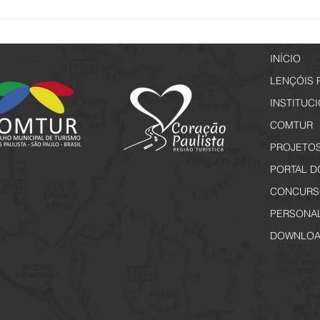
Passeio Noturno - Edição
Lençó
Especial Jogos Regionais
a par
INÍCIO
LENÇÓIS 
INSTITUC
COMTUR
PROJETO
PORTAL D
CONCURS
PERSONA
DOWNLOA