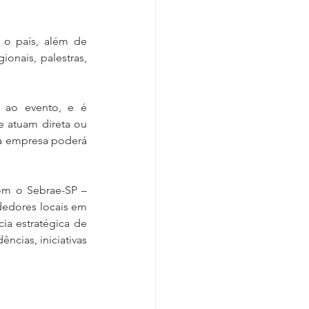
 o país, além de 
onais, palestras, 
o ao evento, e é 
 atuam direta ou 
a empresa poderá 
om o Sebrae-SP – 
dedores locais em 
a estratégica de 
cias, iniciativas 