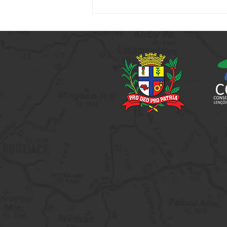
Setur promove capacitação
voltada a elaboração de projetos
culturais