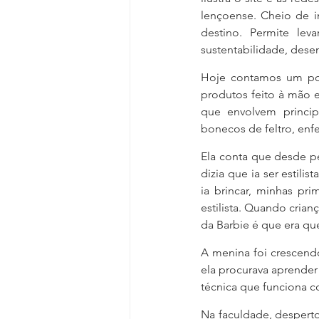
lençoense. Cheio de in
destino. Permite le
sustentabilidade, dese
Hoje contamos um pou
produtos feito à mão e
que envolvem principa
bonecos de feltro, enfe
Ela conta que desde pe
dizia que ia ser estil
ia brincar, minhas pr
estilista. Quando crian
da Barbie é que era qu
A menina foi crescend
ela procurava aprender 
técnica que funciona
Na faculdade, desperto