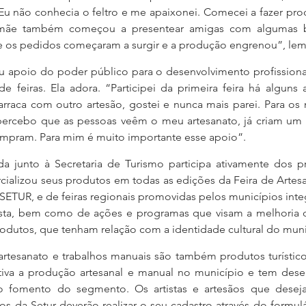
“Eu não conhecia o feltro e me apaixonei. Comecei a fazer pro
 mãe também começou a presentear amigas com algumas bo
ue os pedidos começaram a surgir e a produção engrenou”, lem
 apoio do poder público para o desenvolvimento profissional.
e feiras. Ela adora. “Participei da primeira feira há alguns 
arraca com outro artesão, gostei e nunca mais parei. Para os
percebo que as pessoas veêm o meu artesanato, já criam um v
mpram. Para mim é muito importante esse apoio”.
da junto à Secretaria de Turismo participa ativamente dos pr
cializou seus produtos em todas as edições da Feira de Artes
a SETUR, e de feiras regionais promovidas pelos municípios inte
lista, bem como de ações e programas que visam a melhoria 
dutos, que tenham relação com a identidade cultural do muni
rtesanato e trabalhos manuais são também produtos turísticos
tiva a produção artesanal e manual no município e tem desenv
o fomento do segmento. Os artistas e artesãos que deseja
tos da Setur deverão realizar o seu cadastro através do formulá