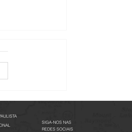
is de Memórias - Inscrições
tir de 29 de junho
PAULISTA
SIGA-NOS NAS
IONAL
REDES SOCIAIS