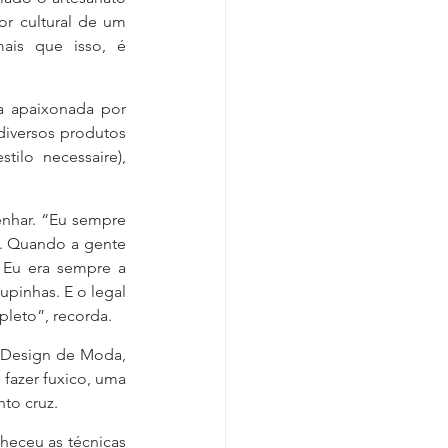
r cultural de um 
is que isso, é 
 apaixonada por 
iversos produtos 
ilo necessaire), 
nhar. “Eu sempre 
. Quando a gente 
 Eu era sempre a 
upinhas. E o legal 
leto”, recorda.
 Design de Moda, 
fazer fuxico, uma 
to cruz.
eceu as técnicas 