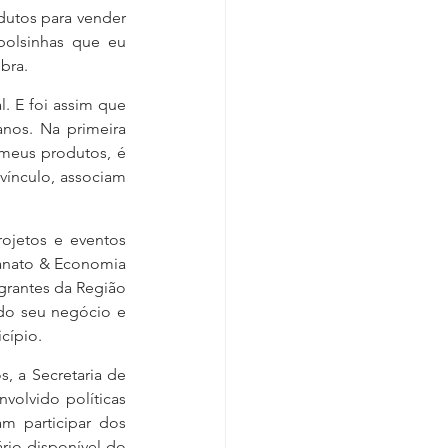
dutos para vender 
lsinhas que eu 
bra.
 E foi assim que 
anos. Na primeira 
 meus produtos, é 
ínculo, associam 
ojetos e eventos 
anato & Economia 
grantes da Região 
do seu negócio e 
cípio.
, a Secretaria de 
olvido políticas 
m participar dos 
rio disponível do 