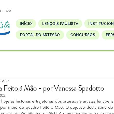
STICO
INÍCIO
LENÇÓIS PAULISTA
INSTITUCIO
PORTAL DO ARTESÃO
CONCURSOS
PER
e 2022
ta Feito à Mão - por Vanessa Spadotto
2022
oje as histórias e trajetórias dos artesãos e artistas lençoens
, por meio do quadro Feito à Mão. O objetivo desta série de 
es sociais da Prefeitura e da SETUR, é mostrar como é rico e var