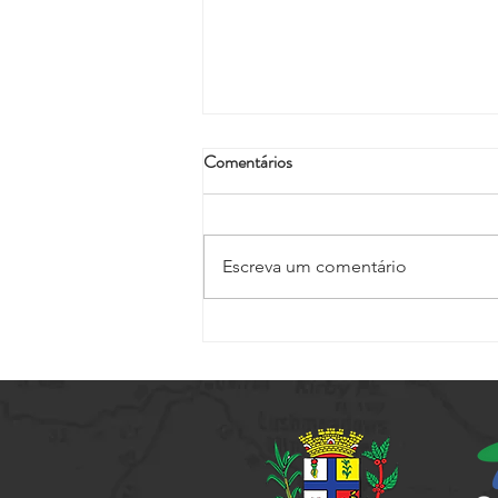
Comentários
Escreva um comentário
Setur promove capacitação
voltada a elaboração de projetos
culturais