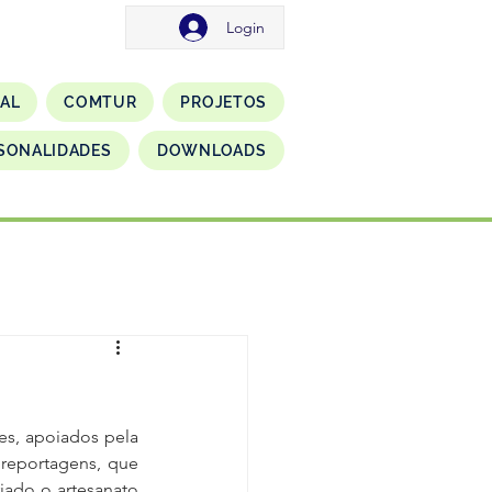
Login
NAL
COMTUR
PROJETOS
SONALIDADES
DOWNLOADS
es, apoiados pela 
reportagens, que 
iado o artesanato 