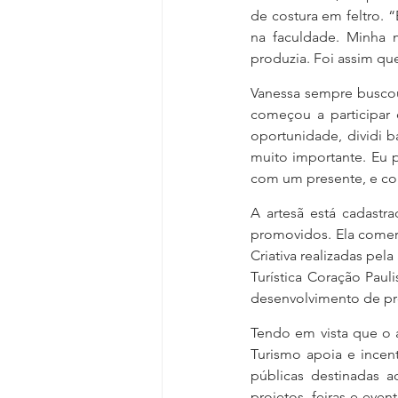
de costura em feltro. 
na faculdade. Minha
produzia. Foi assim q
Vanessa sempre buscou
começou a participar d
oportunidade, dividi b
muito importante. Eu 
com um presente, e co
A artesã está cadastra
promovidos. Ela comer
Criativa realizadas pel
Turística Coração Pau
desenvolvimento de pro
Tendo em vista que o a
Turismo apoia e incen
públicas destinadas a
projetos, feiras e even