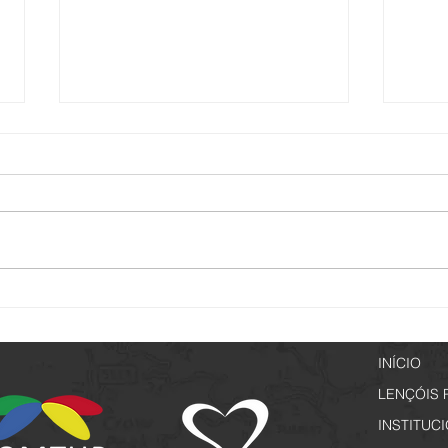
Passeio Noturno - Edição
Lençó
Especial Jogos Regionais
a par
INÍCIO
LENÇÓIS 
INSTITUC