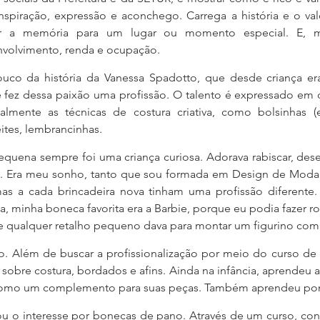
spiração, expressão e aconchego. Carrega a história e o valo
var a memória para um lugar ou momento especial. E, ma
nvolvimento, renda e ocupação.
co da história da Vanessa Spadotto, que desde criança era
 fez dessa paixão uma profissão. O talento é expressado em d
lmente as técnicas de costura criativa, como bolsinhas (est
ites, lembrancinhas.
quena sempre foi uma criança curiosa. Adorava rabiscar, dese
ista. Era meu sonho, tanto que sou formada em Design de Moda
imas a cada brincadeira nova tinham uma profissão diferente.
ça, minha boneca favorita era a Barbie, porque eu podia fazer ro
e qualquer retalho pequeno dava para montar um figurino comp
o. Além de buscar a profissionalização por meio do curso de
sobre costura, bordados e afins. Ainda na infância, aprendeu a 
 como um complemento para suas peças. Também aprendeu pon
u o interesse por bonecas de pano. Através de um curso, conh