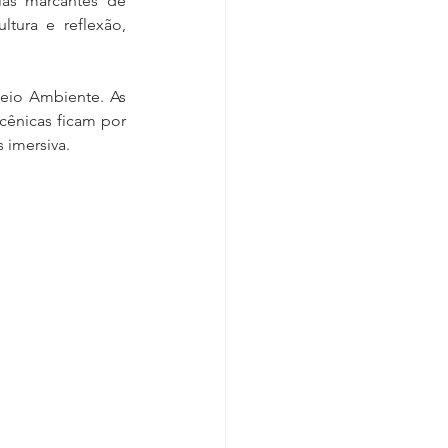
as marcantes de 
tura e reflexão, 
Meio Ambiente. As 
ênicas ficam por 
 imersiva.