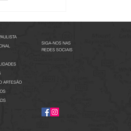
í mais um City Tour - Na
de Alfredo Guedes.
ições Abertas!
PAULISTA
SIGA-NOS NAS
IONAL
REDES SOCIAIS
LIDADES
S
O ARTESÃO
OS
DS