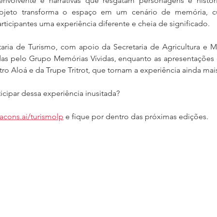
volvente e narrativas que resgatam personagens e históri
rojeto transforma o espaço em um cenário de memória, cul
ticipantes uma experiência diferente e cheia de significado.
etaria de Turismo, com apoio da Secretaria de Agricultura e 
das pelo Grupo Memórias Vívidas, enquanto as apresentações c
o Aloá e da Trupe Tritrot, que tornam a experiência ainda mais
ticipar dessa experiência inusitada? 
eacons.ai/turismolp
 e fique por dentro das próximas edições.