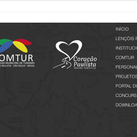
Lençóis de Memórias - Inscrições
Vem a
a partir de 29 de junho
Rota 
Inscr
INÍCIO
LENÇÓIS 
INSTITUC
COMTUR
PERSONA
PROJETO
PORTAL D
CONCURS
DOWNLOA