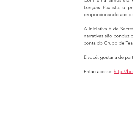
Com uma atmosfera en
Lençóis Paulista, o p
proporcionando aos par
A iniciativa é da Secr
narrativas são conduzi
conta do Grupo de Teatr
E você, gostaria de par
Então acesse: 
http://b