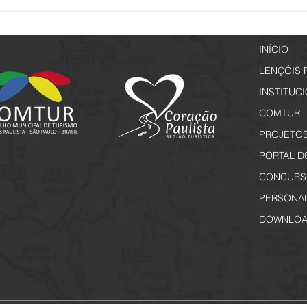
Setur promove capacitação
Passe
voltada a elaboração de projetos
Espec
culturais
INÍCIO
LENÇÓIS 
INSTITUC
COMTUR
PROJETO
PORTAL D
CONCURS
PERSONA
DOWNLOA