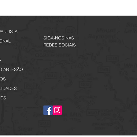
io Noturno - Edição
ial Jogos Regionais
PAULISTA
SIGA-NOS NAS
IONAL
REDES SOCIAIS
S
O ARTESÃO
OS
LIDADES
DS