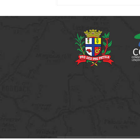
Vem aí mais um City Tour - Na
Rota de Alfredo Guedes. As
inscrições já estão abertas!