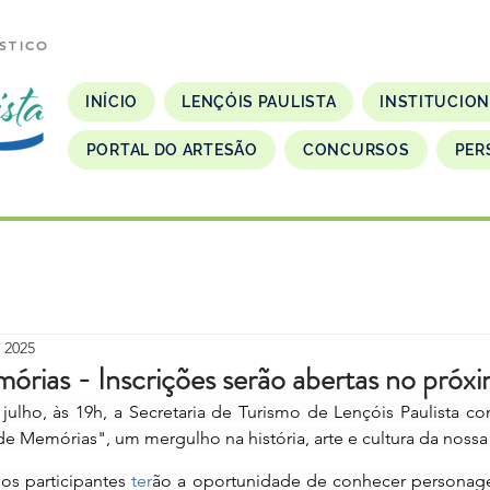
STICO
INÍCIO
LENÇÓIS PAULISTA
INSTITUCIO
PORTAL DO ARTESÃO
CONCURSOS
PER
e 2025
rias - Inscrições serão abertas no próxi
ulho, às 19h, a Secretaria de Turismo de Lençóis Paulista co
de Memórias", um mergulho na história, arte e cultura da nossa
os participantes 
ter
ão a oportunidade de conhecer personagen