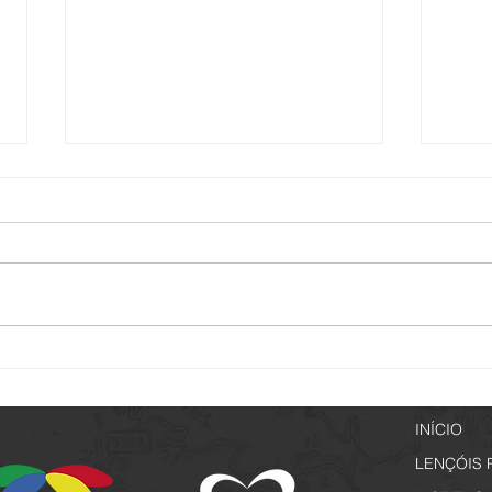
Setur promove capacitação
Passe
voltada a elaboração de projetos
Espec
culturais
INÍCIO
LENÇÓIS 