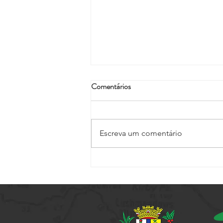
Comentários
Escreva um comentário
Vem aí mais um City Tour - Na
Rota de Alfredo Guedes. As
inscrições já estão abertas!