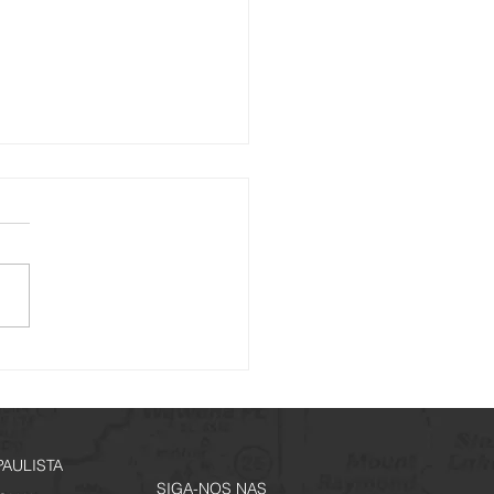
io Noturno - Edição
ial Jogos Regionais
PAULISTA
SIGA-NOS NAS