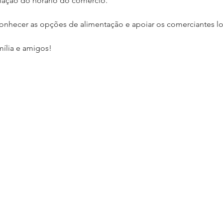
ação do horário do comércio.
 conhecer as opções de alimentação e apoiar os comerciantes lo
amília e amigos!