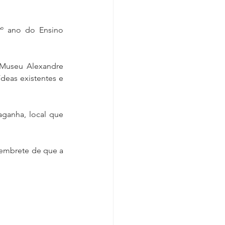
9º ano do Ensino 
 Museu Alexandre 
eas existentes e 
anha, local que 
lembrete de que a 