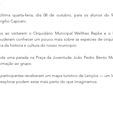
.
última quarta-feira, dia 08 de outubro, para os alunos do 
rgílio Capoani.
os ao visitarem o Orquidário Municipal Welthes Repke e o
 puderam conhecer um pouco mais sobre as espécies de orquíd
 da história e cultura do nosso município.
nda uma parada na Praça da Juventude João Pedro Bento Mag
nimação ao grupo.
s participantes receberam um mapa turístico de Lençóis — um 
e explorar podem estar mais perto do que imaginamos.