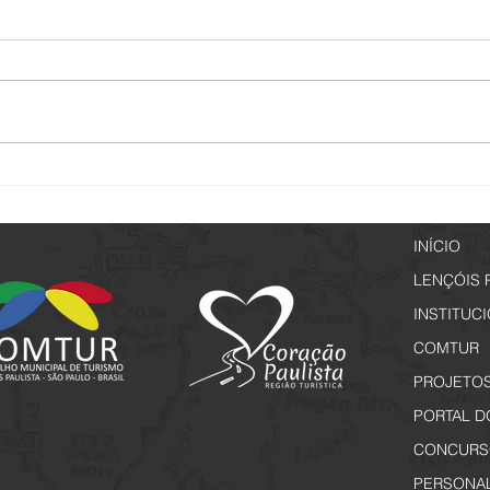
Setur promove capacitação
Passe
voltada a elaboração de projetos
Espec
culturais
INÍCIO
LENÇÓIS 
INSTITUC
COMTUR
PROJETO
PORTAL D
CONCURS
PERSONA