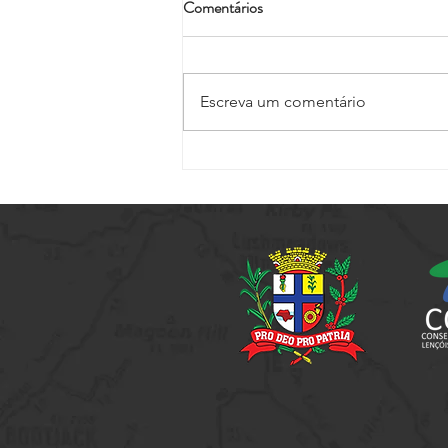
Comentários
Escreva um comentário
Vem aí mais um City Tour - Na
Rota de Alfredo Guedes. As
inscrições já estão abertas!