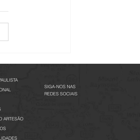
io Noturno - Edição
ial Jogos Regionais
PAULISTA
SIGA-NOS NAS
IONAL
REDES SOCIAIS
S
O ARTESÃO
OS
LIDADES