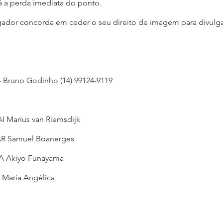
á a perda imediata do ponto.
jogador concorda em ceder o seu direito de imagem para divulg
- Bruno Godinho (14) 99124-9119
 AI Marius van Riemsdijk
 AR Samuel Boanerges
 AA Akiyo Funayama
A Maria Angélica