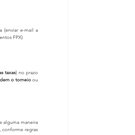
Jogadores com o Cadastro FPX em dia têm desconto, conforme tabela acima (enviar e-mail a 
entos FPX)
as taxas
) no prazo 
dem o torneio
 ou 
e alguma maneira 
, conforme regras 