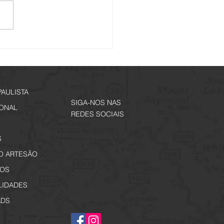
io Noturno - Edição
ial Jogos Regionais
PAULISTA
SIGA-NOS NAS
IONAL
REDES SOCIAIS
S
O ARTESÃO
OS
LIDADES
DS