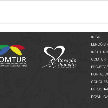
Setur promove capacitação
Passe
voltada a elaboração de projetos
Espec
culturais
INÍCIO
LENÇÓIS 
INSTITUC
COMTUR
PROJETO
PORTAL D
CONCURS
PERSONA
DOWNLOA