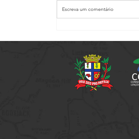
Escreva um comentário
Vem aí mais um City Tour - Na
Rota de Alfredo Guedes. As
inscrições já estão abertas!