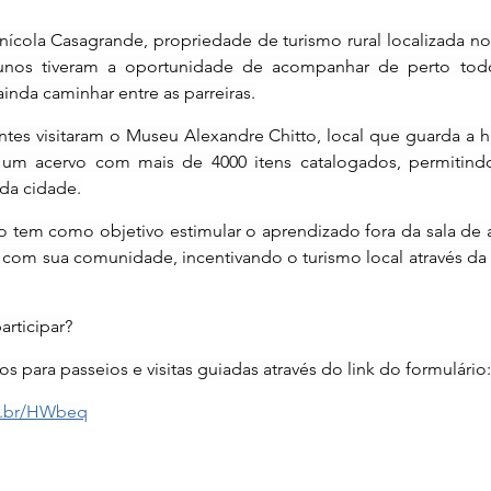
inícola Casagrande, propriedade de turismo rural localizada no t
lunos tiveram a oportunidade de acompanhar de perto tod
inda caminhar entre as parreiras.
tes visitaram o Museu Alexandre Chitto, local que guarda a hi
 um acervo com mais de 4000 itens catalogados, permitind
da cidade.
 tem como objetivo estimular o aprendizado fora da sala de au
 com sua comunidade, incentivando o turismo local através da 
articipar?
para passeios e visitas guiadas através do link do formulário:
om.br/HWbeq